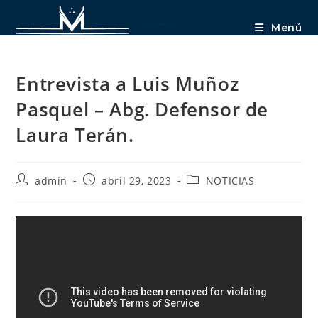
Menú
Entrevista a Luis Muñoz Pasquel – Abg. Defensor de Laura Terán.
Entrevista a Luis Muñoz
Pasquel – Abg. Defensor de
Laura Terán.
admin
abril 29, 2023
NOTICIAS